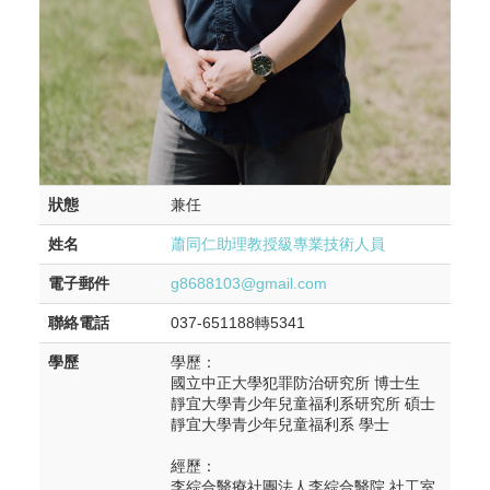
狀態
兼任
姓名
蕭同仁助理教授級專業技術人員
電子郵件
g8688103@gmail.com
聯絡電話
037-651188轉5341
學歷
學歷：
國立中正大學犯罪防治研究所 博士生
靜宜大學青少年兒童福利系研究所 碩士
靜宜大學青少年兒童福利系 學士
經歷：
李綜合醫療社團法人李綜合醫院 社工室