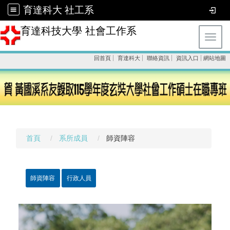
育達科大 社工系
育達科技大學 社會工作系
Toggl
回首頁
育達科大
聯絡資訊
資訊入口
網站地圖
首頁
系所成員
師資陣容
師資陣容
行政人員