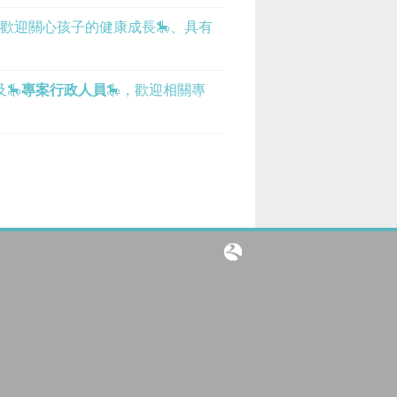
歡迎關心孩子的健康成長
🎠
、具有
及
🎠
專案行政人員
🎠
，歡迎相關專