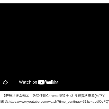
【若無法正常顯示，敬請使用Chrome瀏覽器 或 搜尋資料來源(如下)】
源:https://www.youtube.com/watch?time_continue=31&v=aLdlOyP