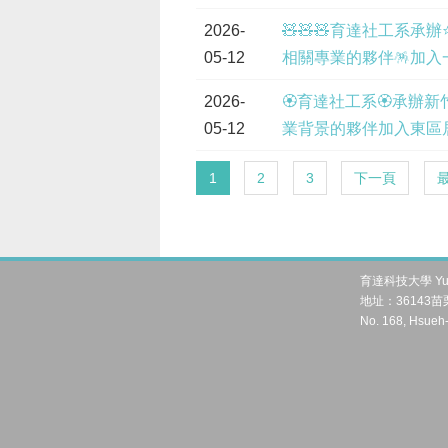
2026-
🧸🧸🧸
育達社工系承辦
05-12
相關專業的夥伴
🪅
加入
2026-
🏵
育達社工系
🏵
承辦新
05-12
業背景的夥伴加入東區
1
2
3
下一頁
育達科技大學 Yu Da 
地址：36143苗栗
No. 168, Hsueh-