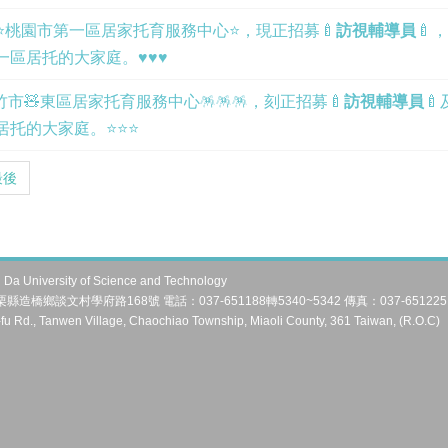
⭐
桃園市第一區居家托育服務中心
⭐
，現正招募
🍼
訪視輔導員
🍼
，
一區居托的大家庭。
♥
♥
♥
竹市
🧸
東區居家托育服務中心
🪅
🪅
🪅
，刻正招募
🍼
訪視輔導員
🍼
居托的大家庭。
⭐⭐⭐
最後
University of Science and Technology
縣造橋鄉談文村學府路168號 電話：037-651188轉5340~5342 傳真：037-651225
fu Rd., Tanwen Village, Chaochiao Township, Miaoli County, 361 Taiwan, (R.O.C)