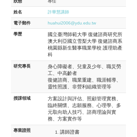
狀態
專任
姓名
許華慧講師
電子郵件
huahui2006@ydu.edu.tw
學歷
國立臺灣師範大學
復健諮商研究所
澳大利亞國立雪梨大學
復健諮商系
桃園縣新生醫事職業學校
護理助產
科
研究專長
身心障礙者、兒童及少年、職災勞
工、中高齡者
復健諮商、職業重建、職涯輔導、
靈性照護、非營利組織管理等
授課領域
方案設計與評估、照顧管理實務、
臨終關懷、志願服務、心理學、多
元取向助人技巧、諮商理論與實
務、方案實作等
專業證照
講師證書