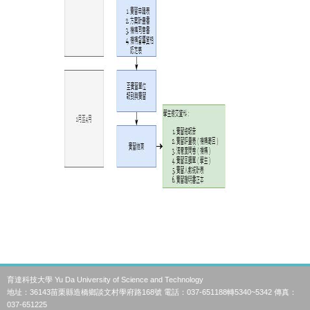
育達科技大學 Yu Da University of Science and Technology
地址：36143苗栗縣造橋鄉談文村學府路168號 電話：037-651188轉5340~5342 傳真：
037-651225