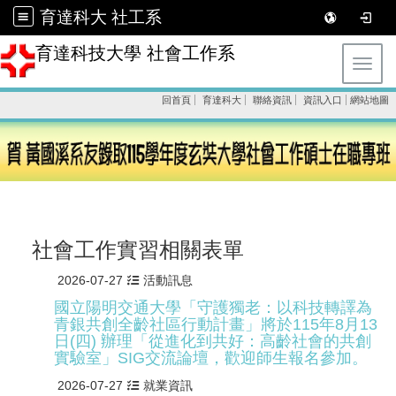
育達科大 社工系
育達科技大學 社會工作系
Toggl
回首頁
育達科大
聯絡資訊
資訊入口
網站地圖
社會工作實習相關表單
2026-07-27
活動訊息
國立陽明交通大學「守護獨老：以科技轉譯為
青銀共創全齡社區行動計畫」將於115年8月13
日(四) 辦理「從進化到共好：高齡社會的共創
實驗室」SIG交流論壇，歡迎師生報名參加。
2026-07-27
就業資訊