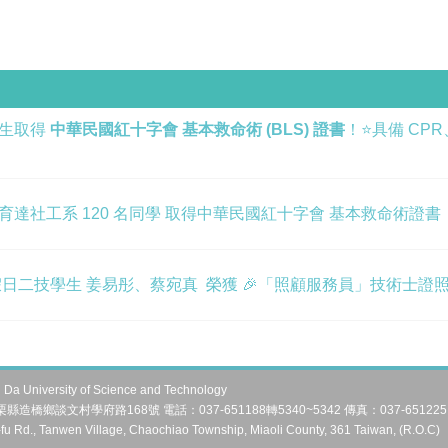
學生取得
中華民國紅十字會 基本救命術 (BLS) 證書
！⭐️具備 C
恭賀育達社工系 120 名同學 取得中華民國紅十字會 基本救命術證書
假日二技學生 姜易彤、蔡宛真 榮獲 🎉「照顧服務員」技術士證
University of Science and Technology
縣造橋鄉談文村學府路168號 電話：037-651188轉5340~5342 傳真：037-651225
fu Rd., Tanwen Village, Chaochiao Township, Miaoli County, 361 Taiwan, (R.O.C)