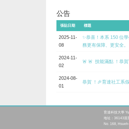
公告
張貼日期
標題
2025-11-
✨恭喜！本系 150 位
08
務更有保障、更安全。
2024-11-
🚨 🚨 技能滿點 ！
02
2024-08-
恭賀 ！🎉育達社工系
01
育達科技大學 Yu Da 
地址：36143苗栗
No. 168, Hsueh-