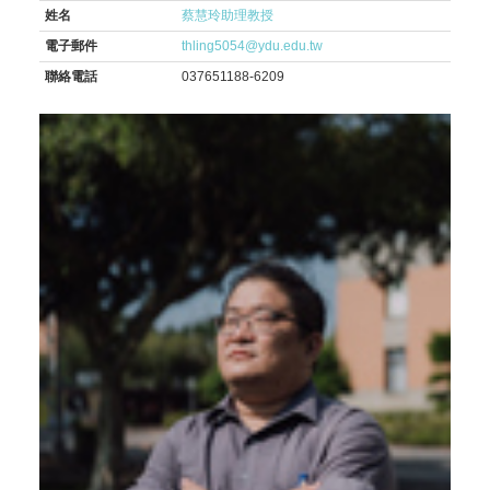
姓名
蔡慧玲助理教授
電子郵件
thling5054@ydu.edu.tw
聯絡電話
037651188-6209