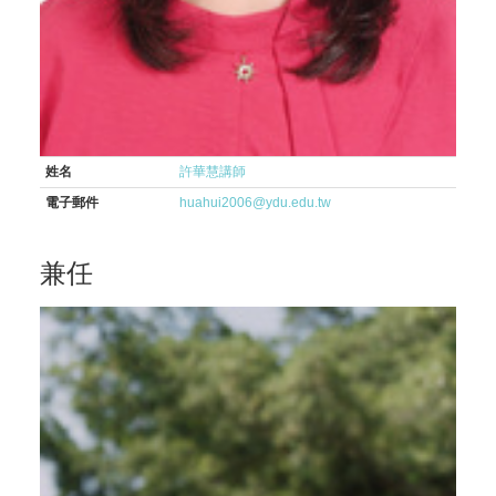
姓名
許華慧講師
電子郵件
huahui2006@ydu.edu.tw
兼任