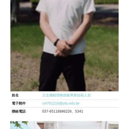
姓名
王念國助理教授級專業技術人員
電子郵件
cm701216@ydu.edu.tw
聯絡電話
037-651188#6226、5341