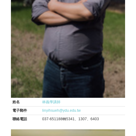
姓名
林義學講師
電子郵件
linyihsueh@ydu.edu.tw
聯絡電話
037-651188轉5341、1307、6403