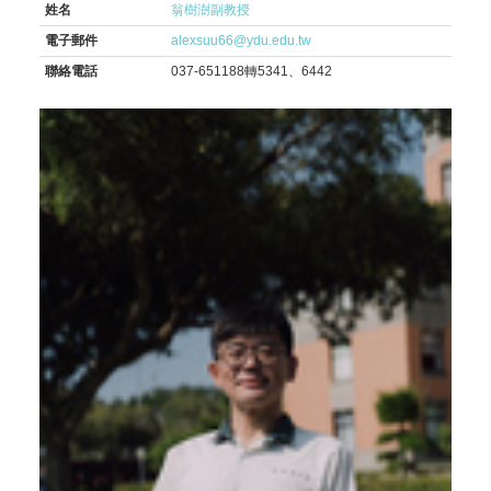
姓名
翁樹澍副教授
電子郵件
alexsuu66@ydu.edu.tw
聯絡電話
037-651188轉5341、6442