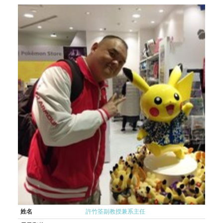
姓名
許竹筌副教授兼系主任