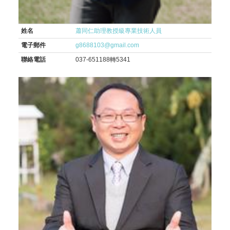
姓名
蕭同仁助理教授級專業技術人員
電子郵件
g8688103@gmail.com
聯絡電話
037-651188轉5341