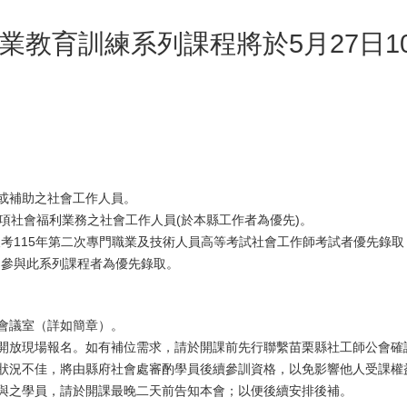
業教育訓練系列課程將於5月27日1
或補助之社會工作人員。
項社會福利業務之社會工作人員(於本縣工作者為優先)。
報考115年第二次專門職業及技術人員高等考試社會工作師考試者優先錄
曾參與此系列課程者為優先錄取。
會議室（詳如簡章）。
開放現場報名。如有補位需求，請於開課前先行聯繫苗栗縣社工師公會確
狀況不佳，將由縣府社會處審酌學員後續參訓資格，以免影響他人受課權
與之學員，請於開課最晚二天前告知本會；以便後續安排後補。