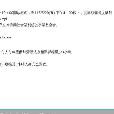
早上10：00開放報名，至115/5/29(五) 下午4：00截止，提早額滿將提早截
lrqd
私立徐月蘭社會福利慈善事業基金會。
il.com
，每人每年應參加勞動法令相關課程至少3小時。
每年應接受6小時人身安全課程。