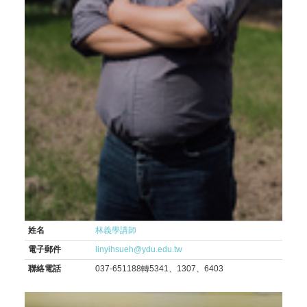
姓名
林義學講師
電子郵件
linyihsueh@ydu.edu.tw
聯絡電話
037-651188轉5341、1307、6403