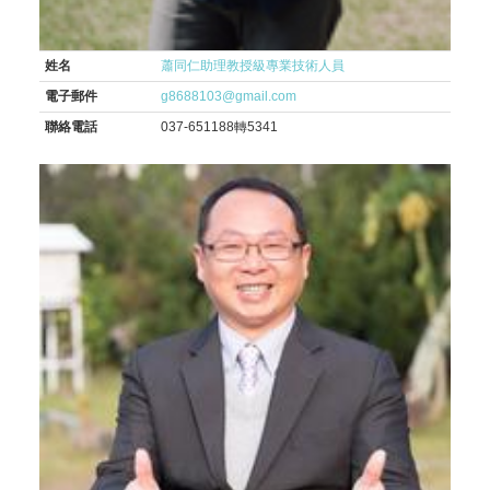
姓名
蕭同仁助理教授級專業技術人員
電子郵件
g8688103@gmail.com
聯絡電話
037-651188轉5341