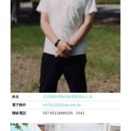
姓名
王念國助理教授級專業技術人員
電子郵件
cm701216@ydu.edu.tw
聯絡電話
037-651188#6226、5341