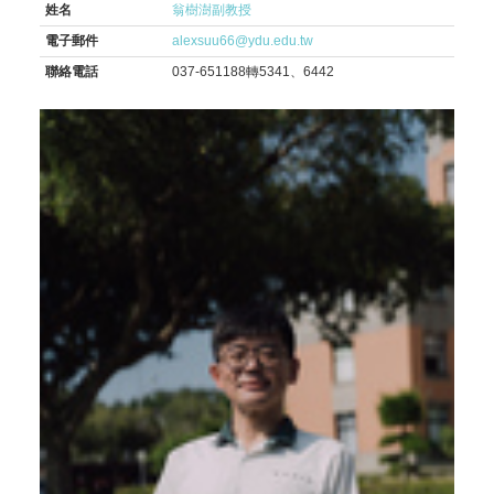
姓名
翁樹澍副教授
電子郵件
alexsuu66@ydu.edu.tw
聯絡電話
037-651188轉5341、6442