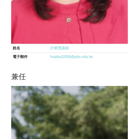
姓名
許華慧講師
電子郵件
huahui2006@ydu.edu.tw
兼任