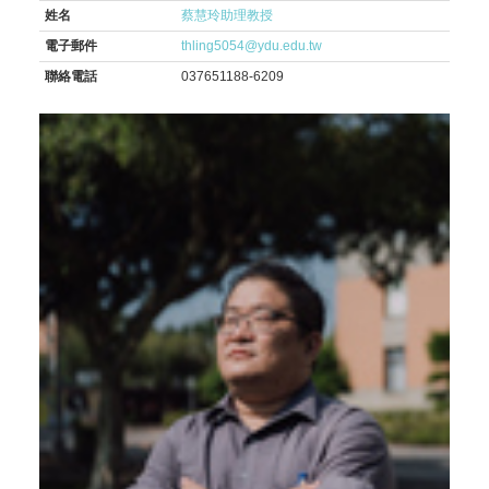
姓名
蔡慧玲助理教授
電子郵件
thling5054@ydu.edu.tw
聯絡電話
037651188-6209