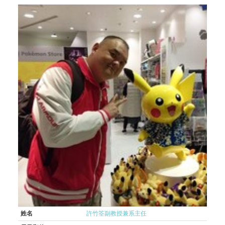
姓名
許竹筌副教授兼系主任