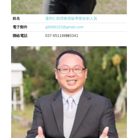
姓名
蕭同仁助理教授級專業技術人員
電子郵件
g8688103@gmail.com
聯絡電話
037-651188轉5341