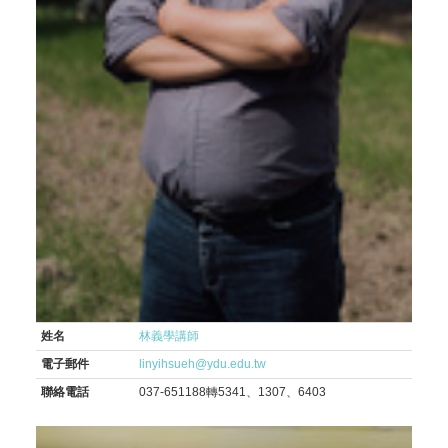
姓名
林義學講師
電子郵件
linyihsueh@ydu.edu.tw
聯絡電話
037-651188轉5341、1307、6403