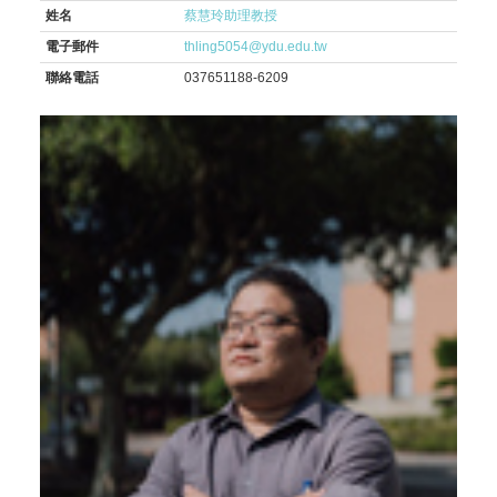
姓名
蔡慧玲助理教授
電子郵件
thling5054@ydu.edu.tw
聯絡電話
037651188-6209