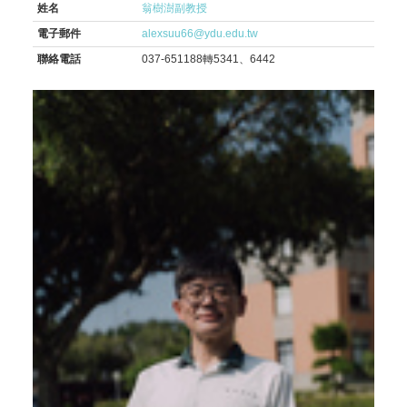
姓名
翁樹澍副教授
電子郵件
alexsuu66@ydu.edu.tw
聯絡電話
037-651188轉5341、6442