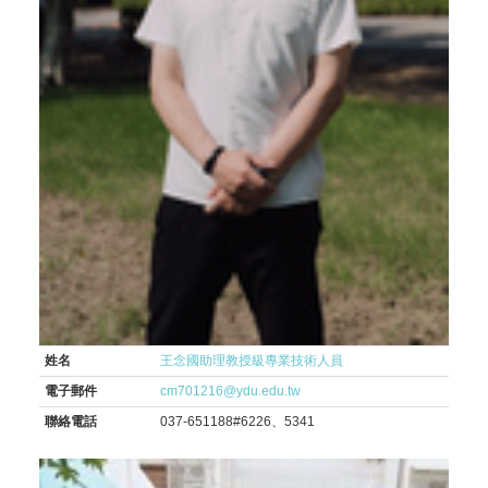
姓名
王念國助理教授級專業技術人員
電子郵件
cm701216@ydu.edu.tw
聯絡電話
037-651188#6226、5341