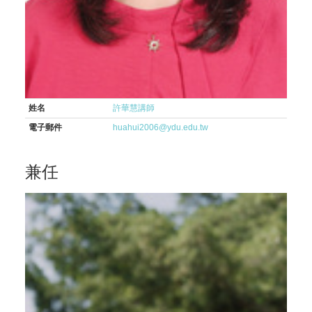
姓名
許華慧講師
電子郵件
huahui2006@ydu.edu.tw
兼任