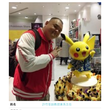
姓名
許竹筌副教授兼系主任