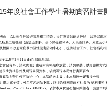
15年度社會工作學生暑期實習計畫
機會，協助學生理論與實務相互印證，提昇專業知能與經驗，以達儲備本
心及所屬二級機關（綜合企劃科、身心障礙福利科、人民團體科、兒童及少
及桃園市政府家庭暴力暨性侵害防治中心），提供社會工作、社會福利相
日至115年3月31日止(以郵戳為憑)。
之實習資料，請依實習計畫檢附資料順序放置，請勿膠裝，以釘書機方式
請學生資格條件及所送書面資料，後續函送本局進行書面審查。
家庭暴力暨性侵害防治中心，亦請函送本局，由本局統一審查後分發。
計畫之電子檔，可至本局網站下載；路徑為桃園市政府社會局-福利服務-社
/News_Content.aspx?n=7391&s=684847)。倘對本局實習有相關問題者，